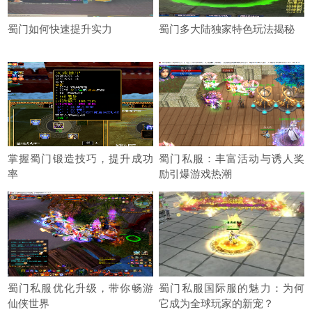
蜀门如何快速提升实力
蜀门多大陆独家特色玩法揭秘
掌握蜀门锻造技巧，提升成功
蜀门私服：丰富活动与诱人奖
率
励引爆游戏热潮
蜀门私服优化升级，带你畅游
蜀门私服国际服的魅力：为何
仙侠世界
它成为全球玩家的新宠？