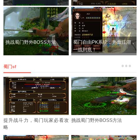
挑战蜀门野外BOSS方法
蜀门自由PK系统：热血江湖，
一战到底！
蜀门sf
提升战斗力，蜀门玩家必看攻
挑战蜀门野外BOSS方法
略