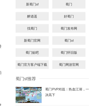
新蜀门sf
蜀门
醉逍遥
好蜀门
找蜀门
蜀门发布网
新蜀门官网
蜀门ol
游
蜀门贴吧
蜀门怀旧版
蜀门官方客户端下载
蜀门网游官网
的
蜀门sf推荐
蜀门PVP对战：热血江湖，一
决高下
，
建