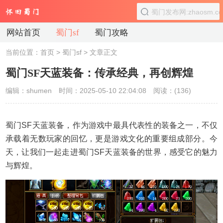
网站首页
蜀门sf
蜀门攻略
当前位置：
首页
>
蜀门sf
> 文章正文
蜀门SF天蓝装备：传承经典，再创辉煌
编辑：shumen
时间：2025-05-10 22:04:08
阅读：(
136)
蜀门SF天蓝装备，作为游戏中最具代表性的装备之一，不仅
承载着无数玩家的回忆，更是游戏文化的重要组成部分。今
天，让我们一起走进蜀门SF天蓝装备的世界，感受它的魅力
与辉煌。